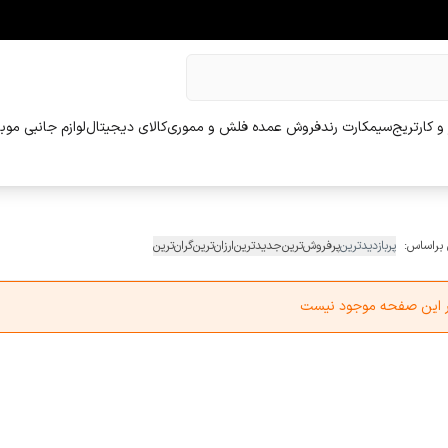
و کارتریج
سیمکارت رند
فروش عمده فلش و مموری
کالای دیجیتال
لوازم جانبی موب
 براساس:
پربازدیدترین
پرفروش‌ترین
جدیدترین
ارزان‌ترین
گران‌ترین
در این صفحه موجود نیست