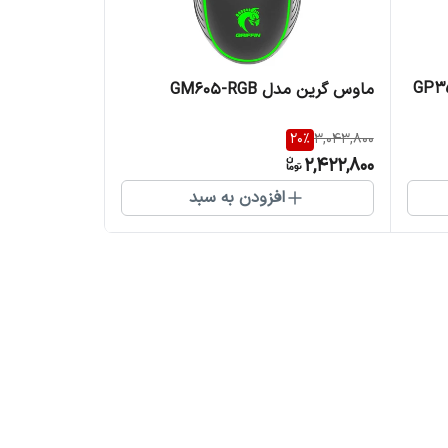
GP350A-ECO
ماوس گرین مدل GM605-RGB
20
%
3,043,800
2,422,800
افزودن به سبد