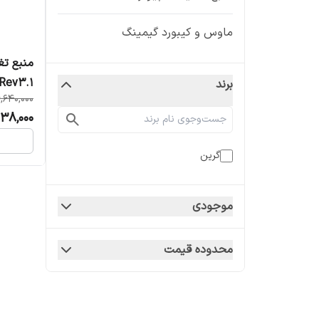
ماوس و کیبورد گیمینگ
منبع تغ
Rev3.1
برند
,640,000
38,000
گرین
موجودی
محدوده قیمت