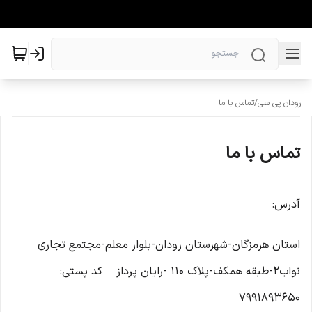
رودان پی سی
/
تماس با ما
تماس با ما
آدرس:
استان هرمزگان-شهرستان رودان-بلوار معلم-مجتمع تجاری
نواب2-طبقه همکف-پلاک 110 -رایان پرداز کد پستی:
7991893650