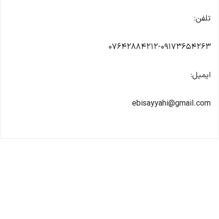
تلفن:
07642884212-09173654263
ایمیل:
ebisayyahi@gmail.com