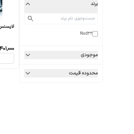
برند
لایسنس د
Nod32
401,000
موجودی
محدوده قیمت