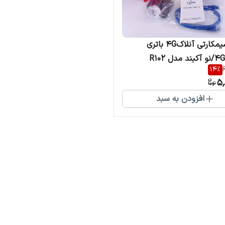
مودم سیمکارتی آنلاک4G باتری
14
%
5,
افزودن به سبد