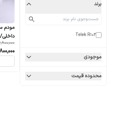
برند
Telek R102
داخلی/4G/نو آکبند مدل R102
6,800,000
800,000
موجودی
محدوده قیمت