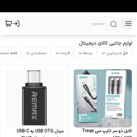
لوازم جانبی کالای دیجیتال
جدیدترین
برندها
قیمت
دسته‌بندی
فقط محصو
کابل دو سر تایپ سی Treqa
مبدل USB OTG به USB-C