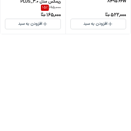
8495 66W
ریمکس مدل PLUS_3.0
15
%
195,000
165,000
522,000
افزودن به سبد
افزودن به سبد