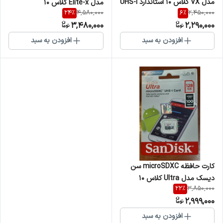
مدل VX کلاس 10 استاندارد UHS-I
مدل Elite-x کلاس 10
24
%
6
%
4,580,000
2,450,000
U3-4Kسرعت 90MBps ظرفیت
استانداردUHS-I U1سرعت
3,480,000
2,290,000
64 گیگابایت
100MB/sظرفیت 128گیگابایت
افزودن به سبد
افزودن به سبد
کارت حافظه microSDXC سن
دیسک مدل Ultra کلاس 10
22
%
3,850,000
استاندارد UHS-I U1 سرعت
2,999,000
100MBps ظرفیت 128 گیگابایت
افزودن به سبد