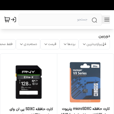
دوربین
پربازدیدترین
برندها
قیمت
دسته‌بندی
فقط محص
کارت حافظه‌ microSDXC پتریوت
کارت حافظه SDXC پی ان وای