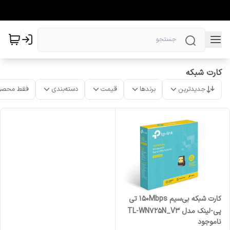
کارت شبکه
جدیدترین
برندها
قیمت
دسته‌بندی
فقط محصو
کارت شبکه بی‌سیم 150Mbps تی
پی-لینک مدل TL-WN725N_V3
ناموجود