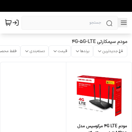
مودم سیمکارتی 4G-5G-LTE
جدیدترین
برندها
قیمت
دسته‌بندی
فقط محصو
مودم ۴G LTE مرکوسیس مدل