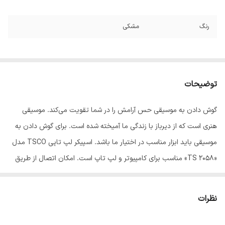
رنگ
مشکی
توضیحات
گوش دادن به موسیقی حس آرامش را در شما تقویت می‌کند. موسیقی
هنری است که از دیرباز با زندگی ما آمیخته شده است. برای گوش دادن به
موسیقی باید ابزار مناسب در اختیار ما باشد. اسپیکر لپ تاپی TSCO مدل
«TS 2058» مناسب برای کامپیوتر و لپ تاپ است. امکان اتصال از طریق
پورت USB و جک 3.5 میلی‌متری برای این محصول وجود دارد و به یاری
فرکانس پاسخ‌گویی 100 هرتز تا 20 کیلوهرتزی، می‌تواند صداهایی که برای
نظرات
گوش انسان قابل شنیده شدن است را پخش کند.این اسپیکر با داشتن
ظاهر زیبا در کنار کیفیت مطلوب خود گزینه مناسبی برای کافه، رستوران و