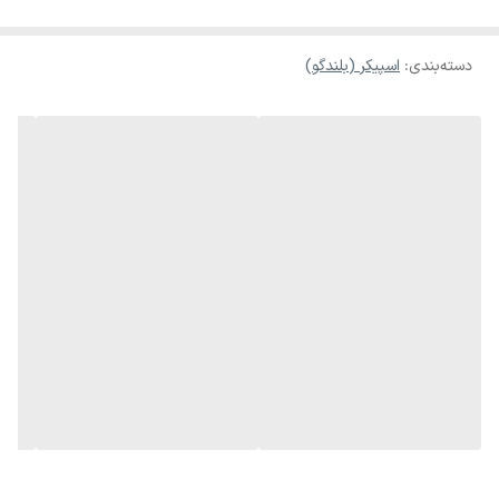
سالن کنفرانس و... است. توان کل این محصول 350 وات است که صدای
دسته‌بندی
:
اسپیکر (بلندگو)
شفاف و رضایت بخش تولید می‌کند. ابعاد و وزن مناسب این محصول
سبب شده تا برای جا‌به‌جایی هیچ مشکلی برای کاربر به‌همراه نداشته باشد.
نورپردازی RGB در نظر گرفته شده برای این محصول هم سبب شده تا جلوه
ظاهری بسیار جذابی داشته باشد.