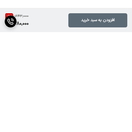
16
%
1,643,000
افزودن به سبد خرید
1,380,000
برگشت به بالا
رهگیری مرسولات ارسالی با
پشتیبانی آنلاین از طریق