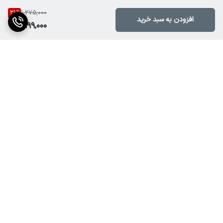
21
%
1,275,000
افزودن به سبد خرید
999,000
برگشت به بالا
رهگیری مرسولات ارسالی با
پشتیبانی آنلاین از طریق
دکا پست
روبیکا و واتساپ