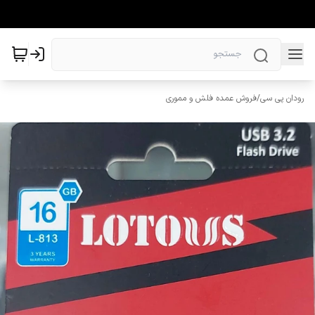
رودان پی سی
/
فروش عمده فلش و مموری