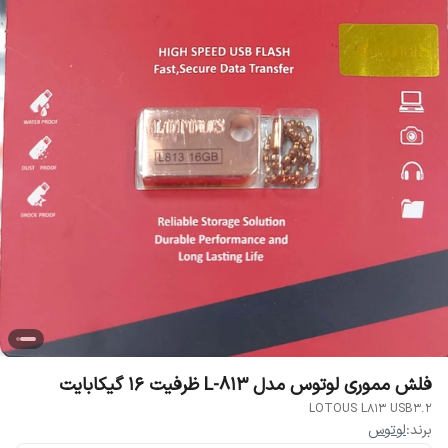
فلش مموری لوتوس مدل L-813 ظرفیت 16 گیکابایت
LOTOUS L813 USB3.2
برند:
لوتوس