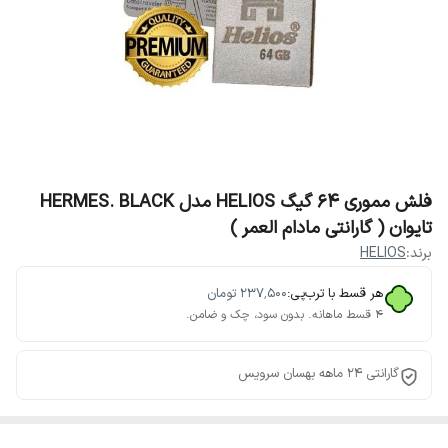
فلش مموری 64 گیگ HELIOS مدل HERMES. BLACK
تایوان ( گارانتی مادام العمر )
برند:
HELIOS
هر قسط با ترب‌پی:
۲۳۷٬۵۰۰
تومان
۴ قسط ماهانه. بدون سود، چک و ضامن.
گارانتی 24 ماهه بهسان سرویس