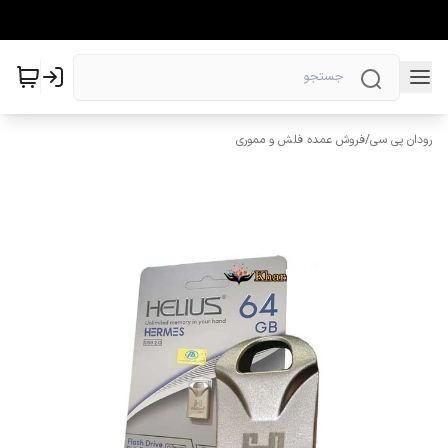
رودان پی سی
/
فروش عمده فلش و مموری