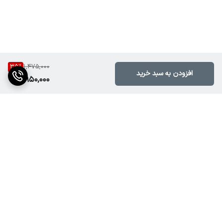
35
%
1,475,000
افزودن به سبد خرید
950,000
برگشت به بالا