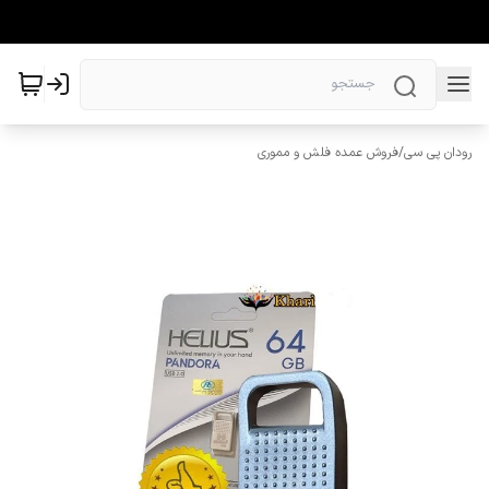
رودان پی سی
/
فروش عمده فلش و مموری