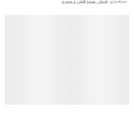
گارانتی
دسته‌بندی
:
فروش عمده فلش و مموری
مادام العمر
معرفی
فلش 64 گیگ ارزان قیمت HELIUS مدلPANDORA
ظاهری زیبا و متفاوت در بازار
مناسب برای استفاده های شخصی و روزمره
قابلیت پشتیبانی از ویندوز، مک، لینوکس و تمامی پخش کننده های
موسیقی
دارای محل اتصال به جاکلیدی
بدنه فلزی مقاوم استفاده شده از متریال عالی
رابط USB 2.0