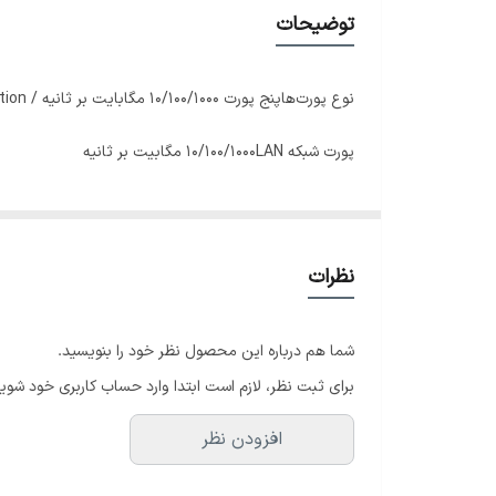
منبع تغذیه
توضیحات
توضیحات نشانگر LED
نوع پورت‌ها
پنج پورت ۱۰/۱۰۰/۱۰۰۰ مگابایت بر ثانیه / Auto-Negotiation و پورت‌های Auto-MDI/MDIX
گواهینامه‌‌ها
پورت شبکه LAN
۱۰/۱۰۰/۱۰۰۰ مگابیت بر ثانیه
استانداردها
تعداد پورت‌
پنج
سایر مشخصات
قابلیت‌های سوییچ
نشانگر LED
نوع پورت‌ها
نظرات
منبع تغذیه
آداپتور برق خارجی (با توان خروجی ۵ ولت/ ۰.۶ آمپر و توان مصرفی ۲.۷۷۶ وات)
شما هم درباره این محصول نظر خود را بنویسید.
توضیحات نشانگر LED
نشانگرهای LED Link/Act برای هر پورت RJ-۴۵
برای ثبت نظر، لازم است ابتدا وارد حساب کاربری خود شوید
گواهینامه‌‌ها
CE, FCC, RoHS
افزودن نظر
استانداردها
IEEE ۸۰۲.۳