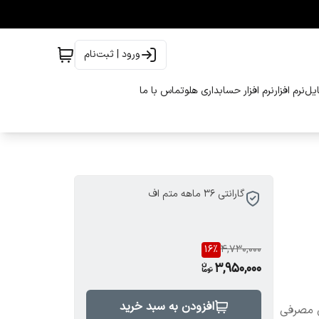
ورود | ثبت‌نام
ایل
نرم افزار
نرم افزار حسابداری هلو
تماس با ما
گارانتی 36 ماهه متم اف
16
%
4,730,000
3,950,000
افزودن به سبد خرید
لت/ 0.6 آمپر و توان مصرفی