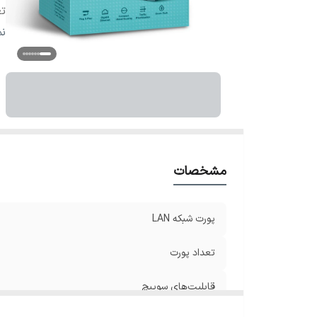
تغ
تو
ن
گو
اس
س
ن
پو
مشخصات
پورت شبکه LAN
تعداد پورت‌
قابلیت‌های سوییچ