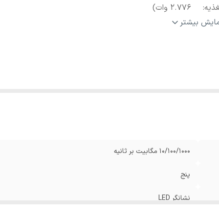
ذیه
:
2.776 وات)
ضیحات نشانگر LED
:
نشانگرهای LED Link/Act برای هر پورت RJ-45
مایش بیشتر
اهینامه‌‌ها
:
CE, FCC, RoHS
تانداردها
:
IEEE 802.3
ایر مشخصات
:
طراحی بدون فن / ابعاد: 99.8x98x25 میلی‌متر /
وع
پنج پو
رت‌ها
:
پورت‌های Auto-MDI/MDIX
10/100/1000 مگابیت بر ثانیه
پنج
نشانگر LED