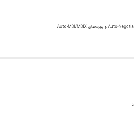
آداپتور برق خارجی (با توان خروجی 5 ولت/ 0.6 آمپر و توان مصرفی 2.776 وات)
نشانگرهای LED Link/Act برای هر پورت RJ-45
CE, FCC, RoHS
IEEE 802.3
طراحی بدون فن / ابعاد: 99.8x98x25 میلی‌متر /
پنج پورت 10/100/1000 مگابایت بر ثانیه / Auto-Negotiation و پورت‌های Auto-MDI/MDIX
.