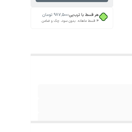
هر قسط با ترب‌پی:
۹۸۷٬۵۰۰
تومان
۴ قسط ماهانه. بدون سود، چک و ضامن.
رت 10/100/1000 مگابایت بر ثانیه / Auto-Negotiation و