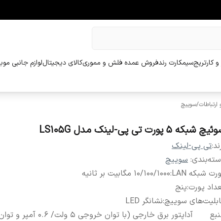
و کارتریج
سیمکارت رند
فروش عمده فلش و مموری
کالای دیجیتال
لوازم جانبی موب
ارتباطات
/
سوییچ
یچ شبکه 5 پورت تی پی-لینک مدل LS105G
ند:
تی پی-لینک
ته‌بندی
:
سوییچ
رت شبکه LAN
:
10/100/1000 مگابیت بر ثانیه
داد پورت‌
:
پنج
بلیت‌های سوییچ
:
نشانگر LED
بع
آداپتور برق خارجی (با توان خروجی 5 و