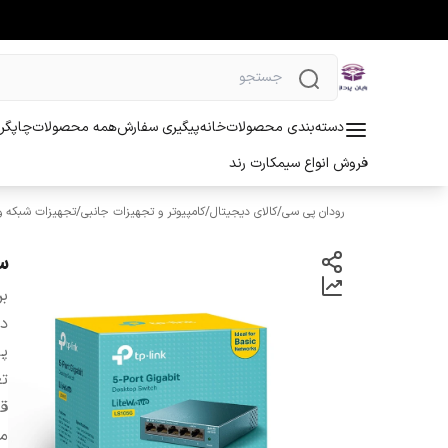
دسته‌بندی محصولات
خانه
پیگیری سفارش
همه محصولات
چاپگر 
فروش انواع سیمکارت رند
رودان پی سی
/
کالای دیجیتال
/
کامپیوتر و تجهیزات جانبی
/
تجهیزات شبکه و 
سوئ
بر
دس
پو
تع
قا
من