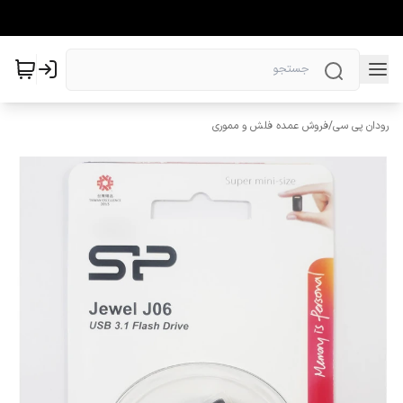
رودان پی سی
/
فروش عمده فلش و مموری