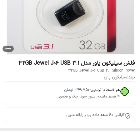
فلش سیلیکون پاور مدل 32GB Jewel J06 USB 3.1
32GB Jewel J06 USB 3.1 Silicon Power
برند:
سیلیکون پاور
هر قسط با ترب‌پی:
۳۴۹٬۷۵۰
تومان
۴ قسط ماهانه. بدون سود، چک و ضامن.
گارانتی 60 ماهه داده پرداز رایانه متین