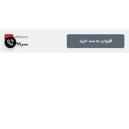
25
%
1,886,000
افزودن به سبد خرید
1,399,000
برگشت به بالا