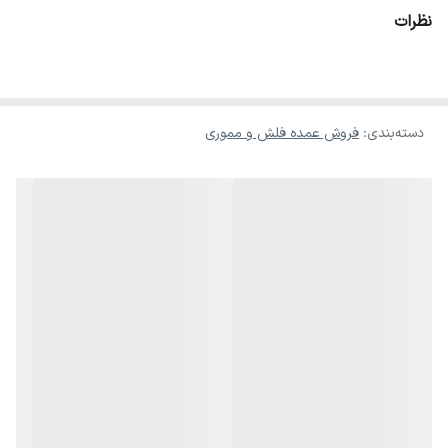
دیگر ویژگی J06 مقاوم بودن آن در برابر آب، لرزش و گرد و غبار است،
نظرات
بنابراین فلش مموری J06 جهت استفاده روزانه و برای افرادی که به یک
فلش مموری بسیار کوچک و سبک وزن که نگه‌داری آن آسان بوده و مقاوم
نیز باشد، نیاز دارند، انتخابی ایده‌آل است.
دسته‌بندی
:
فروش عمده فلش و مموری