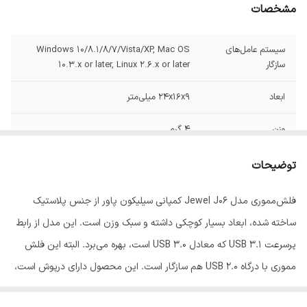
مشخصات
سیستم‌ عامل‌های
Windows 10/8.1/8/7/Vista/XP, Mac OS
سازگار
10.3.x or later, Linux 2.6.x or later
ابعاد
24x16x9 میلی‌متر
وزن
4 گرم
سایر قابلیت‌ها
قابلیت انطباق با USB 2.0
توضیحات
ظرفیت
32 گیگابایت
فلش‌مموری‌ مدل Jewel J06 کمپانی سیلیکون پاور از جنس پلاستیک
ساخته شده، ابعاد بسیار کوچکی داشته و سبک وزن است. این مدل از رابط
پرسرعت USB 3.1 که معادل USB 3.0 است، بهره می‌برد. البته این فلش
مموری با درگاه USB 2.0 هم سازگار است. این محصول دارای درپوش است،
بنابراین خیال شما از بابت ورود گرد و غبار به داخل شیار USB راحت است .