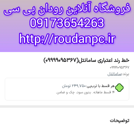
خط رند اعتباری سامانتل(09999095367)
09999095367
برند:
سامانتل
هر قسط با ترب‌پی:
۲۴۹٬۷۵۰
تومان
۴ قسط ماهانه. بدون سود، چک و ضامن.
توضیحات