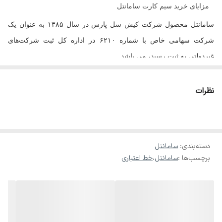
مزایای خرید سیم کارت سامانتل
سامانتل محصول شرکت کیش سل پارس در سال
۱۳۸۵
به عنوان یک
شرکت سهامی خاص با شماره
۶۲۱۰
در اداره کل ثبت شرکت‌های
غیردولتی به ثبت رسید، می باشد.
این اپراتور به عنوان اولین اپراتور نسل جدید ارتباطات همراه در ایران، با
ارائه پیش‌شماره‌های جذاب و بسته‌های متنوع مکالمه، پیامک و اینترنت،
نظرات
جایگاه خود را در بین کاربران شبکه موبایل به دست آورده است
.
سامانتل یک اپراتور مجازی تلفن همراه
(MVNO)
است که با استفاده از
زیرساخت شبکه اپراتورهای همراه اول و ایرانسل، خدمات تلفن همراه
دسته‌بندی
:
سامانتل
را به مشتریان خود ارائه می‌دهد
.
برچسب‌ها :
سامانتل
،
خط اعتباری
مزایای استفاده از
سامانتل
خرید سیم کارت
پیش‌شماره‌های خاص و جذاب
:
پیش‌شماره‌های
۰۹۹۹۹۹
و
۰۹۹۹۹
مربوط به
سامانتل می
سیم کارت
باشد که به شما امکان می‌دهد شماره‌هایی کوتاه، خاص و به یادماندنی