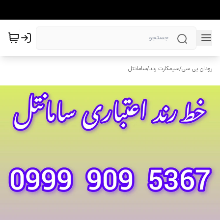
رودان پی سی
/
سیمکارت رند
/
سامانتل