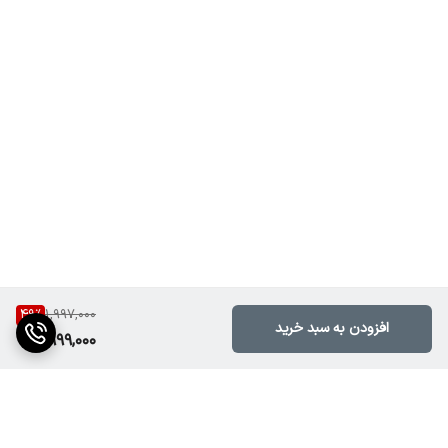
سامان تل با ارائه خدمات بانکی و مالی مانند کارت به کارت، جابجایی
حساب، استعلام و مانده حساب، خرید شارژ، انتقال وجه نقد و … به شما
کمک می‌کند تا امور بانکی و مالی خود را به راحتی انجام دهید
.
قابلیت رومینگ
:
با استفاده از سیم کارت سامانتل می‌توانید در سفر به خارج از کشور نیز
از خدمات این اپراتور استفاده کنید
.
49
%
1,997,000
افزودن به سبد خرید
999,000