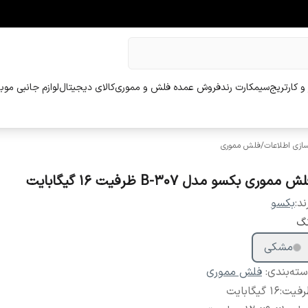
و کارتریج
سیمکارت رند
فروش عمده فلش و مموری
کالای دیجیتال
لوازم جانبی موب
ازی اطلاعات
/
فلش مموری
ش مموری بکسو مدل B-307 ظرفیت 16 گیگابایت
ند:
بکسو
نگ
مشکی
ته‌بندی
:
فلش مموری
رفیت
:
16 گیگابایت