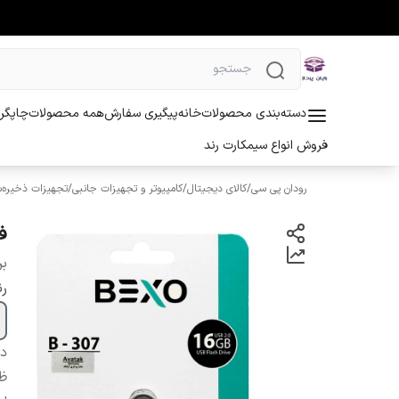
دسته‌بندی محصولات
خانه
پیگیری سفارش
همه محصولات
چاپگر 
فروش انواع سیمکارت رند
رودان پی سی
/
کالای دیجیتال
/
کامپیوتر و تجهیزات جانبی
/
تجهیزات ذخیره‌س
فل
بر
ر
دس
ظ