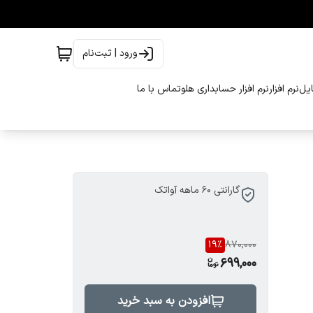
ورود | ثبت‌نام
ایل
نرم افزار
نرم افزار حسابداری هلو
تماس با ما
گارانتی 60 ماهه آواتک
19
%
870,000
699,000
افزودن به سبد خرید