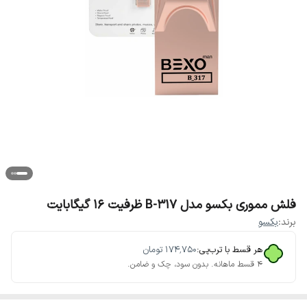
فلش مموری بکسو مدل B-317 ظرفیت 16 گیگابایت
برند:
بکسو
هر قسط با ترب‌پی:
۱۷۴٬۷۵۰
تومان
۴ قسط ماهانه. بدون سود، چک و ضامن.