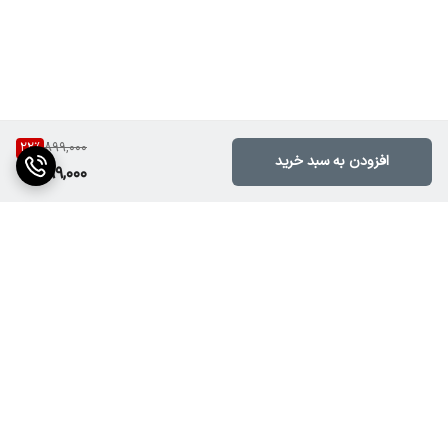
22
%
899,000
افزودن به سبد خرید
699,000
برگشت به بالا