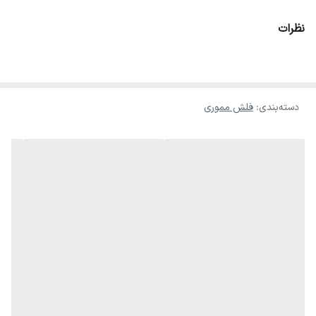
B-317 با ظرفیت 16گیگ از جمله همین کالاهاست و از ظاهر جذابی بهره
نظرات
می‌برد. اولین چیزی که در این فلش مموری خودنمایی می‌کند ظاهر تمام
استیل جذاب آن است که سطحی براق و صیقلی دارد
دسته‌بندی
:
فلش مموری