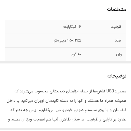
مشخصات
ظرفیت
16 گیگابایت
ابعاد
25x12x5 میلی‌متر
وزن
10 گرم
قابلیت‌های مقاومتی
مقاومت در برابر آب , مقاومت در برابر ضربه ,
فلش مموری
مقاومت در برابر شوک و لرزش , مقاومت در برابر
توضیحات
گرد و غبار , ضد خش
معمولا USB فلش‌ها از جمله ابزارهای دیجیتالی محسوب می‌شوند که
همیشه همراه ما هستند و آنها را به دسته کلیدمان آویزان می‌کنیم یا داخل
کیف‌مان و یا روی سیستم صوتی خودرومان می‌گذاریم. پس چه بهتر که
علاوه بر کارایی و ظرفیت، به شکل ظاهری آنها هم اهمیت ویژه‌ای دهیم و
به آنها به چشم یک کالای تزئینی هم نگاه کنیم. فلش مموری Bexo مدل