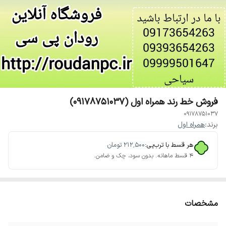
فروش خط رند همراه اول (09178751037)
09178751037
برند:
همراه اول
هر قسط با ترب‌پی:
۲۱۲٬۵۰۰
تومان
۴ قسط ماهانه. بدون سود، چک و ضامن.
مشخصات