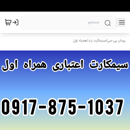
رودان پی سی
/
سیمکارت رند
/
همراه اول