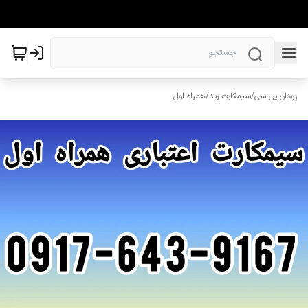
رودان پی سی
/
سیمکارت رند
/
همراه اول