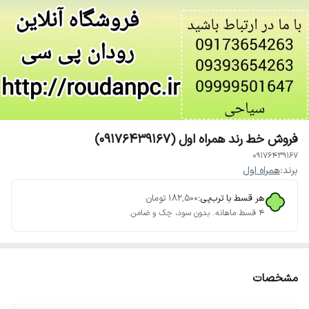
فروش خط رند همراه اول (09176439167)
09176439167
برند:
همراه اول
هر قسط با ترب‌پی:
۱۸۲٬۵۰۰
تومان
۴ قسط ماهانه. بدون سود، چک و ضامن.
مشخصات