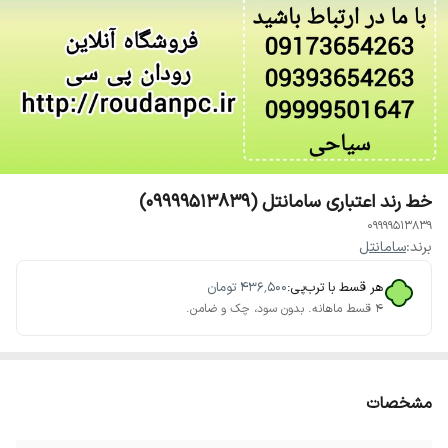
خط رند اعتباری سامانتل (09999513839)
09999513839
برند:
سامانتل
هر قسط با ترب‌پی:
۴۳۶٬۵۰۰
تومان
۴ قسط ماهانه. بدون سود، چک و ضامن.
مشخصات