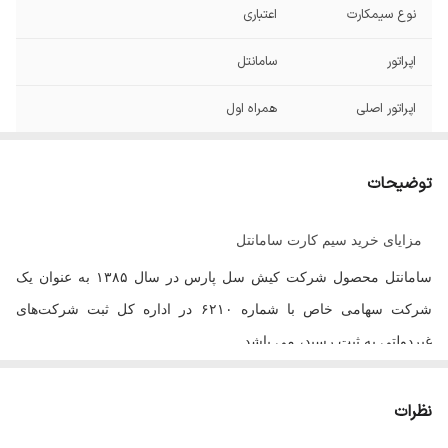
نوع سیمکارت
اعتباری
اپراتور
سامانتل
اپراتور اصلی
همراه اول
سیمکارت فیزیکی
دارد
توضیحات
توجه
بعد از ثبت سفارش حتما در واتساپ یا روبیکا به
شماره 09173654263 سیاحی پیامک ارسال
مزایای خرید سیم کارت سامانتل
کنید تا سفارش شما سریع تر تکمیل و ارسال
گردد.
سامانتل محصول شرکت کیش سل پارس در سال
۱۳۸۵
به عنوان یک
شرکت سهامی خاص با شماره
۶۲۱۰
در اداره کل ثبت شرکت‌های
غیردولتی به ثبت رسید، می باشد.
این اپراتور به عنوان اولین اپراتور نسل جدید ارتباطات همراه در ایران، با
ارائه پیش‌شماره‌های جذاب و بسته‌های متنوع مکالمه، پیامک و اینترنت،
نظرات
جایگاه خود را در بین کاربران شبکه موبایل به دست آورده است
.