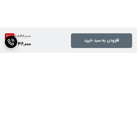
38
%
2,846,000
افزودن به سبد خرید
1,746,000
برگشت به بالا