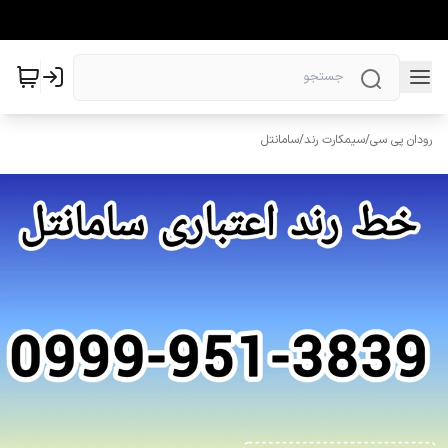
رودان پی سی
/
سیمکارت رند
/
سامانتل