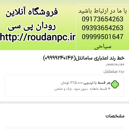
خط رند اعتباری سامانتل(09999240146)
09999240146
برند:
سامانتل
هر قسط با ترب‌پی:
۳۱۵٬۰۰۰
تومان
۴ قسط ماهانه. بدون سود، چک و ضامن.
مشخصات