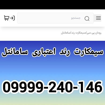
رودان پی سی
/
سیمکارت رند
/
سامانتل