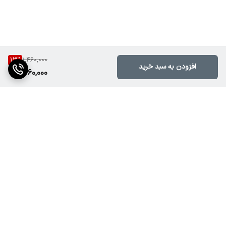
13
%
1,460,000
افزودن به سبد خرید
1,260,000
برگشت به بالا