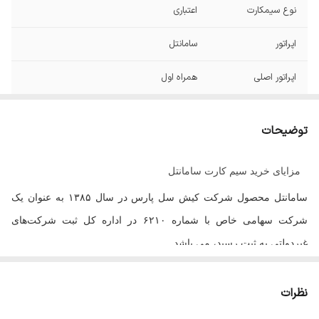
نوع سیمکارت
اعتباری
اپراتور
سامانتل
اپراتور اصلی
همراه اول
سیمکارت فیزیکی
دارد
توضیحات
توجه
بعد از ثبت سفارش حتما در واتساپ یا روبیکا به
شماره 09173654263 سیاحی پیامک ارسال
مزایای خرید سیم کارت سامانتل
کنید تا سفارش شما سریع تر تکمیل و ارسال
گردد.
سامانتل محصول شرکت کیش سل پارس در سال
۱۳۸۵
به عنوان یک
شرکت سهامی خاص با شماره
۶۲۱۰
در اداره کل ثبت شرکت‌های
غیردولتی به ثبت رسید، می باشد.
این اپراتور به عنوان اولین اپراتور نسل جدید ارتباطات همراه در ایران، با
ارائه پیش‌شماره‌های جذاب و بسته‌های متنوع مکالمه، پیامک و اینترنت،
نظرات
جایگاه خود را در بین کاربران شبکه موبایل به دست آورده است
.