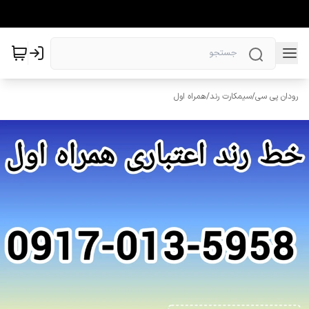
رودان پی سی
/
سیمکارت رند
/
همراه اول