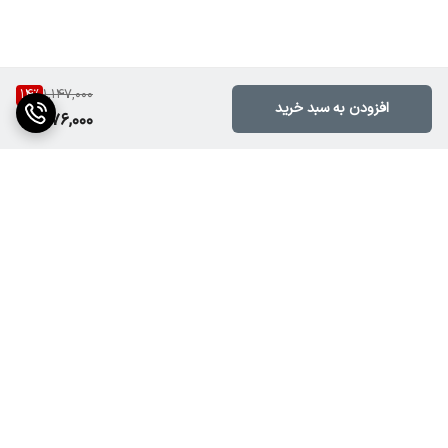
14
%
1,147,000
افزودن به سبد خرید
976,000
برگشت به بالا