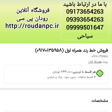
فروش خط رند همراه اول (09170135958)
09170135958
برند:
همراه اول
هر قسط با ترب‌پی:
۲۴۴٬۰۰۰
تومان
۴ قسط ماهانه. بدون سود، چک و ضامن.
مشخصات