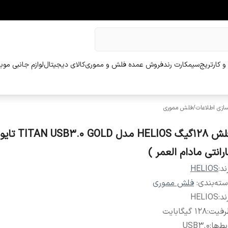
و کارتریج
سیمکارت رند
فروش عمده فلش و مموری
کالای دیجیتال
لوازم جانبی موب
ازی اطلاعات
/
فلش مموری
فلش 128گیگ HELIOS مدل GOLD
رانتی مادام العمر )
ند:
HELIOS
ته‌بندی
:
فلش مموری
ند
:
HELIOS
رفیت
:
128 گیگابایت
بط‌ها
:
USB3.0