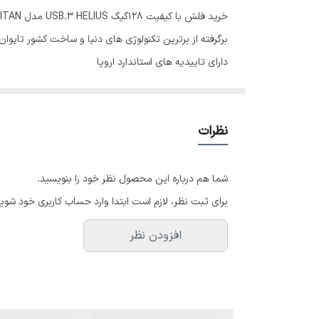
خرید فلش با کیفیت 128گیگ USB.3 HELIUS مدل TITAN
برگرفته از برترین تکنولوژی های دنیا و ساخت کشور تایوان
دارای تاییدیه های استاندارد اروپا
عمده فروشی انواع فلش HELIUS قیمت همکاری
بروزترین و ارزان ترین قیمت فروش عمده فلش های HELIUS
نظرات
شما هم درباره این محصول نظر خود را بنویسید.
برای ثبت نظر، لازم است ابتدا وارد حساب کاربری خود شوید
افزودن نظر