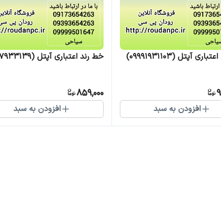
اری آپتل (09991931103)
خط رند اعتباری آپتل (09997933139)
859,000
9
افزودن به سبد
افزودن به سبد