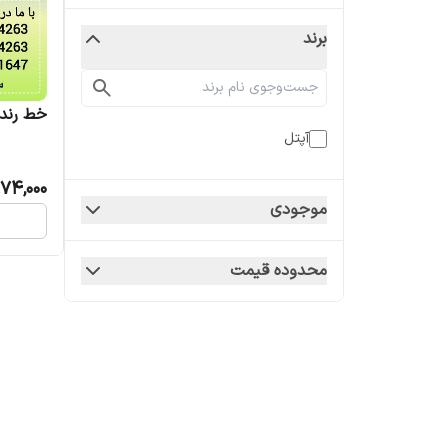
برند
خط رند اعتب
آپتل
74,000
موجودی
محدوده قیمت