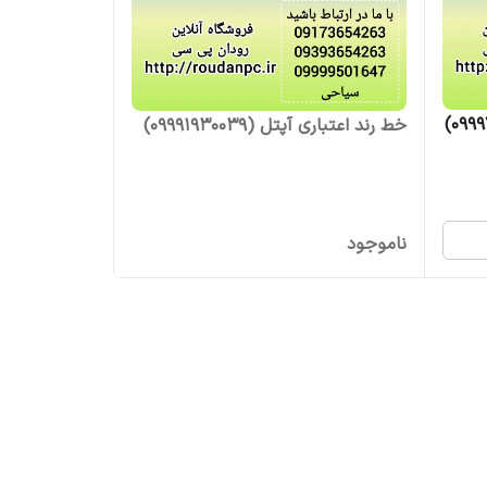
خط رند اعتباری آپتل (09991930039)
ناموجود