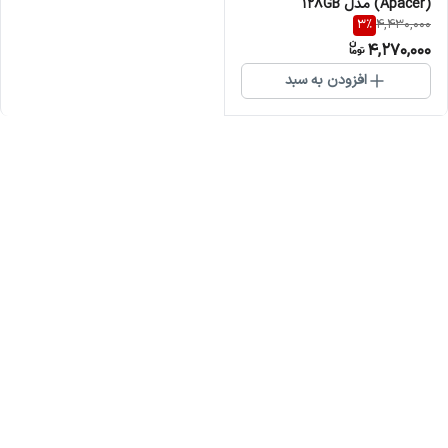
(Apacer) مدل 128GB
3
%
4,430,000
AP128GMCSX10UB-R 100MB/s
4,270,000
خشاب دار گارانتی آسان سرویس
افزودن به سبد